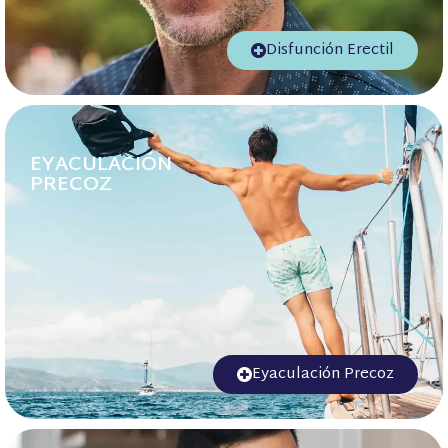
Disfunción Erectil
EYACULACIÓN
PRECOZ
Eyaculación Precoz