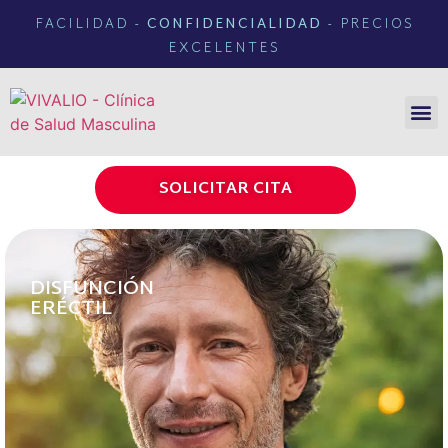
FACILIDAD -
CONFIDENCIALIDAD
- PRECIOS
EXCELENTES
NUEST
TIEND
SOLICITAR CITA
DISFUNCIÓN
ERÉCTIL