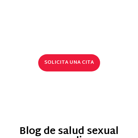
tratamientos fáciles, confidenciales y con
excelentes precios . En VIVALIO somos
profesionales que comprendemos la importancia
de la salud sexual masculina y el bienestar de los
hombres.
SOLICITA UNA CITA
Blog de salud sexual