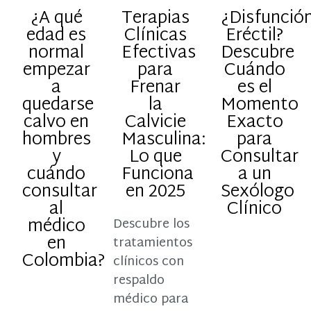
¿A qué
Terapias
¿Disfunció
edad es
Clínicas
Eréctil?
normal
Efectivas
Descubre
empezar
para
Cuándo
a
Frenar
es el
quedarse
la
Momento
calvo en
Calvicie
Exacto
hombres
Masculina:
para
y
Lo que
Consultar
cuándo
Funciona
a un
consultar
en 2025
Sexólogo
al
Clínico
médico
Descubre los
en
tratamientos
Colombia?
clínicos con
respaldo
médico para