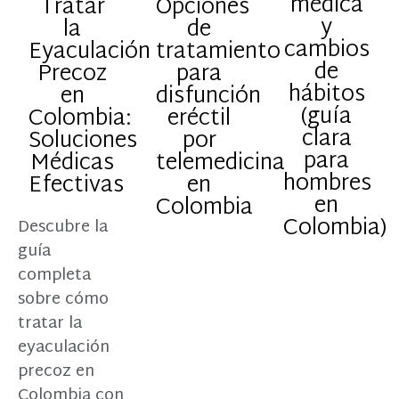
médica
Tratar
Opciones
y
la
de
cambios
Eyaculación
tratamiento
de
Precoz
para
hábitos
en
disfunción
(guía
Colombia:
eréctil
clara
Soluciones
por
para
Médicas
telemedicina
hombres
Efectivas
en
en
Colombia
Colombia)
Descubre la
guía
completa
sobre cómo
tratar la
eyaculación
precoz en
Colombia con