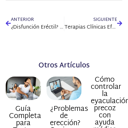
ANTERIOR
SIGUIENTE
¿Disfunción Eréctil? Descubre Cuándo es el Momento Exacto para Consultar a un Sexólogo Clínico
Terapias Clínicas Efectivas para Frenar la Calvicie Masculina: Lo que Funciona en 2025
Otros Artículos
Cómo
controlar
la
eyaculació
precoz
Guía
¿Problemas
con
Completa
de
ayuda
para
erección?