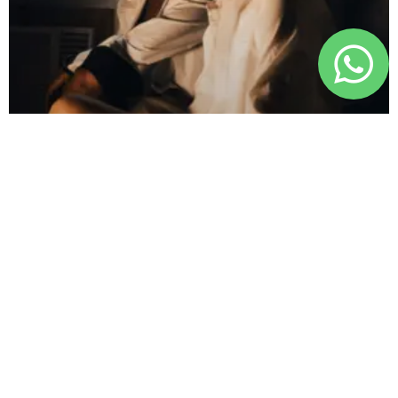
Sexualidad Positiva:
Abrazando el Placer y la Salud
La sexualidad positiva es un enfoque que
celebra el placer, el bienestar y la
conexión emocional como elementos