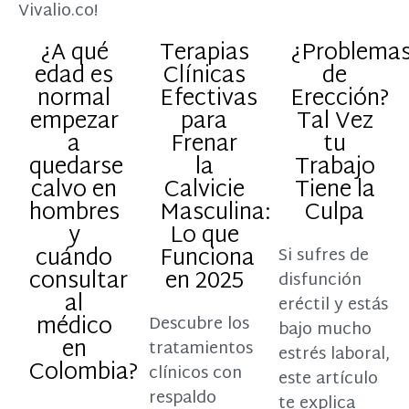
Vivalio.co!
¿A qué
Terapias
¿Problema
edad es
Clínicas
de
normal
Efectivas
Erección?
empezar
para
Tal Vez
a
Frenar
tu
quedarse
la
Trabajo
calvo en
Calvicie
Tiene la
hombres
Masculina:
Culpa
y
Lo que
cuándo
Funciona
Si sufres de
consultar
en 2025
disfunción
al
eréctil y estás
médico
Descubre los
bajo mucho
en
tratamientos
estrés laboral,
Colombia?
clínicos con
este artículo
respaldo
te explica