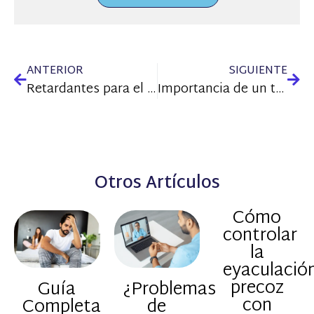
ANTERIOR
SIGUIENTE
Retardantes para el hombre ¿funcionan para combatir la eyaculación precoz?
Importancia de un tratamiento personalizado para la eyaculación precoz
Otros Artículos
Cómo
controlar
la
eyaculació
precoz
Guía
¿Problemas
con
Completa
de