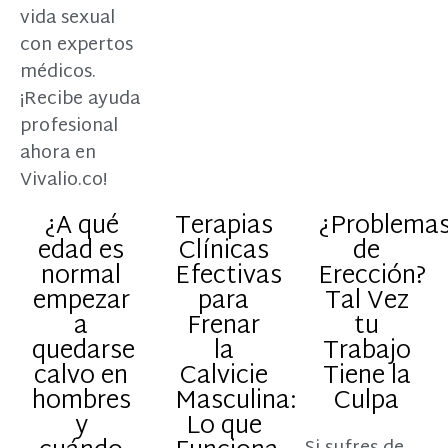
vida sexual
con expertos
médicos.
¡Recibe ayuda
profesional
ahora en
Vivalio.co!
¿A qué
Terapias
¿Problema
edad es
Clínicas
de
normal
Efectivas
Erección?
empezar
para
Tal Vez
a
Frenar
tu
quedarse
la
Trabajo
calvo en
Calvicie
Tiene la
hombres
Masculina:
Culpa
y
Lo que