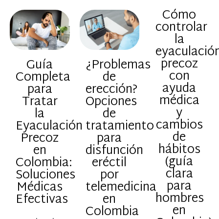
Cómo
controlar
la
eyaculació
precoz
Guía
¿Problemas
con
Completa
de
ayuda
para
erección?
médica
Tratar
Opciones
y
la
de
cambios
Eyaculación
tratamiento
de
Precoz
para
hábitos
en
disfunción
(guía
Colombia:
eréctil
clara
Soluciones
por
para
Médicas
telemedicina
hombres
Efectivas
en
en
Colombia