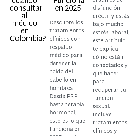
cuándo
Funciona
Si sufres de
consultar
en 2025
disfunción
al
eréctil y estás
médico
Descubre los
bajo mucho
en
tratamientos
estrés laboral,
Colombia?
clínicos con
este artículo
respaldo
te explica
médico para
cómo están
detener la
conectados y
caída del
qué hacer
cabello en
para
hombres.
recuperar tu
Desde PRP
función
hasta terapia
sexual.
hormonal,
Incluye
esto es lo que
tratamientos
funciona en
clínicos y