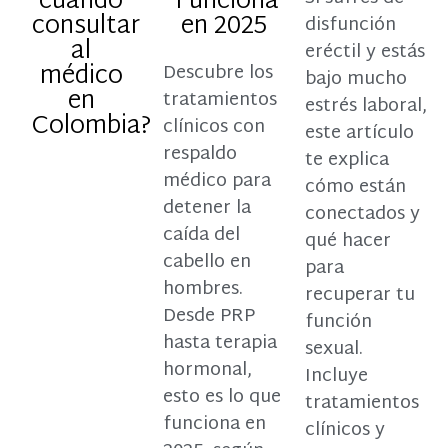
cuándo
Funciona
consultar
en 2025
disfunción
al
eréctil y estás
médico
Descubre los
bajo mucho
en
tratamientos
estrés laboral,
Colombia?
clínicos con
este artículo
respaldo
te explica
médico para
cómo están
detener la
conectados y
caída del
qué hacer
cabello en
para
hombres.
recuperar tu
Desde PRP
función
hasta terapia
sexual.
hormonal,
Incluye
esto es lo que
tratamientos
funciona en
clínicos y