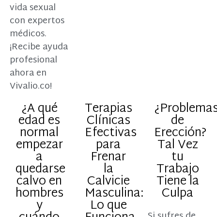
vida sexual
con expertos
médicos.
¡Recibe ayuda
profesional
ahora en
Vivalio.co!
¿A qué
Terapias
¿Problema
edad es
Clínicas
de
normal
Efectivas
Erección?
empezar
para
Tal Vez
a
Frenar
tu
quedarse
la
Trabajo
calvo en
Calvicie
Tiene la
hombres
Masculina:
Culpa
y
Lo que
Si sufres de