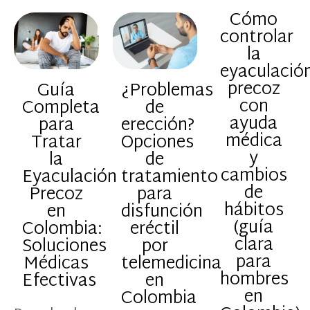
Cómo
controlar
la
eyaculació
precoz
Guía
¿Problemas
con
Completa
de
ayuda
para
erección?
médica
Tratar
Opciones
y
la
de
cambios
Eyaculación
tratamiento
de
Precoz
para
hábitos
en
disfunción
(guía
Colombia:
eréctil
clara
Soluciones
por
para
Médicas
telemedicina
hombres
Efectivas
en
en
Colombia