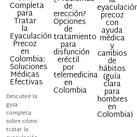
la
Completa
de
eyaculació
para
erección?
precoz
Tratar
Opciones
con
la
de
ayuda
Eyaculación
tratamiento
médica
Precoz
para
y
en
disfunción
cambios
Colombia:
eréctil
de
Soluciones
por
hábitos
Médicas
telemedicina
(guía
Efectivas
en
clara
Colombia
para
Descubre la
hombres
guía
en
Colombia)
completa
sobre cómo
tratar la