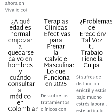
ahora en
Vivalio.co!
¿A qué
Terapias
¿Problema
edad es
Clínicas
de
normal
Efectivas
Erección?
empezar
para
Tal Vez
a
Frenar
tu
quedarse
la
Trabajo
calvo en
Calvicie
Tiene la
hombres
Masculina:
Culpa
y
Lo que
cuándo
Funciona
Si sufres de
consultar
en 2025
disfunción
al
eréctil y estás
médico
Descubre los
bajo mucho
en
tratamientos
estrés laboral,
Colombia?
clínicos con
este artículo