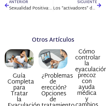
ANTERIOR
SIGUIENTE
Sexualidad Positiva: Abrazando el Placer y la Salud
Los “activadores” del deseo sexual
Otros Artículos
Cómo
controlar
la
eyaculació
precoz
Guía
¿Problemas
con
Completa
de
ayuda
para
erección?
médica
Tratar
Opciones
y
la
de
cambios
Eyaculación
tratamiento