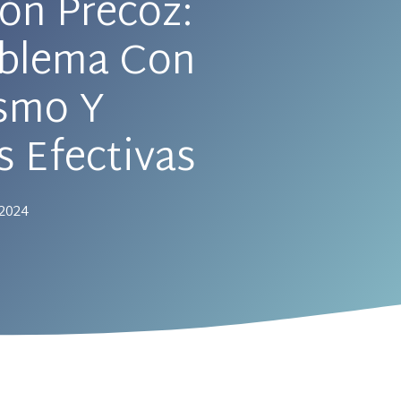
ón Precoz:
oblema Con
ismo Y
 Efectivas
 2024