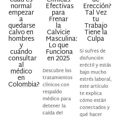
edad es
Clínicas
de
normal
Efectivas
Erección?
empezar
para
Tal Vez
a
Frenar
tu
quedarse
la
Trabajo
calvo en
Calvicie
Tiene la
hombres
Masculina:
Culpa
y
Lo que
cuándo
Funciona
Si sufres de
consultar
en 2025
disfunción
al
eréctil y estás
médico
Descubre los
bajo mucho
en
tratamientos
estrés laboral,
Colombia?
clínicos con
este artículo
respaldo
te explica
médico para
cómo están
detener la
conectados y
caída del
qué hacer