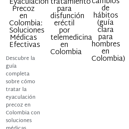
cambios
Eyaculación
tratamiento
de
Precoz
para
hábitos
en
disfunción
(guía
Colombia:
eréctil
clara
Soluciones
por
para
Médicas
telemedicina
hombres
Efectivas
en
en
Colombia
Colombia)
Descubre la
guía
completa
sobre cómo
tratar la
eyaculación
precoz en
Colombia con
soluciones
médicas