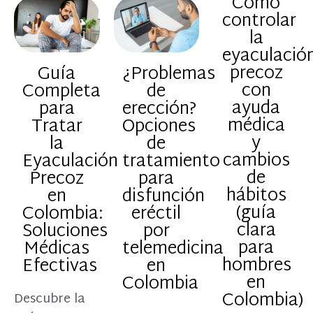
Cómo
controlar
la
eyaculació
precoz
Guía
¿Problemas
con
Completa
de
ayuda
para
erección?
médica
Tratar
Opciones
y
la
de
cambios
Eyaculación
tratamiento
de
Precoz
para
hábitos
en
disfunción
(guía
Colombia:
eréctil
clara
Soluciones
por
para
Médicas
telemedicina
hombres
Efectivas
en
en
Colombia
Colombia)
Descubre la