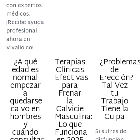
con expertos
médicos.
¡Recibe ayuda
profesional
ahora en
Vivalio.co!
¿A qué
Terapias
¿Problema
edad es
Clínicas
de
normal
Efectivas
Erección?
empezar
para
Tal Vez
a
Frenar
tu
quedarse
la
Trabajo
calvo en
Calvicie
Tiene la
hombres
Masculina:
Culpa
y
Lo que
cuándo
Funciona
Si sufres de