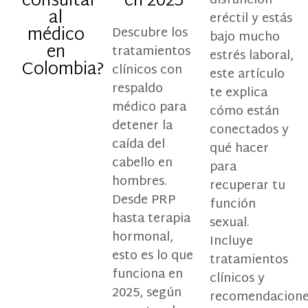
consultar
en 2025
disfunción
al
eréctil y estás
médico
Descubre los
bajo mucho
en
tratamientos
estrés laboral,
Colombia?
clínicos con
este artículo
respaldo
te explica
médico para
cómo están
detener la
conectados y
caída del
qué hacer
cabello en
para
hombres.
recuperar tu
Desde PRP
función
hasta terapia
sexual.
hormonal,
Incluye
esto es lo que
tratamientos
funciona en
clínicos y
2025, según
recomendacion