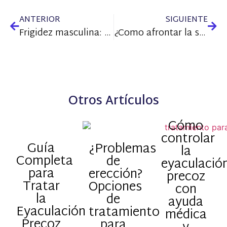
ANTERIOR
SIGUIENTE
Frigidez masculina: mitos, realidades y caminos hacia la salud sexual
¿Como afrontar la situación de una pareja eyaculador precoz?
Otros Artículos
Cómo
controlar
Guía
¿Problemas
la
Completa
de
eyaculació
para
erección?
precoz
Tratar
Opciones
con
la
de
ayuda
Eyaculación
tratamiento
médica
Precoz
para