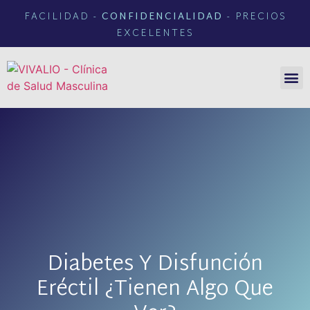
FACILIDAD -
CONFIDENCIALIDAD
- PRECIOS
EXCELENTES
NUEST
TIEND
Diabetes Y Disfunción
Eréctil ¿tienen Algo Que