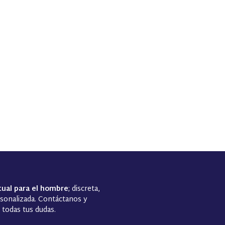
tual para el hombre
; discreta,
rsonalizada. Contáctanos y
todas tus dudas.