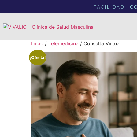
FACILIDAD -
C
Inicio
/
Telemedicina
/ Consulta Virtual
¡Oferta!