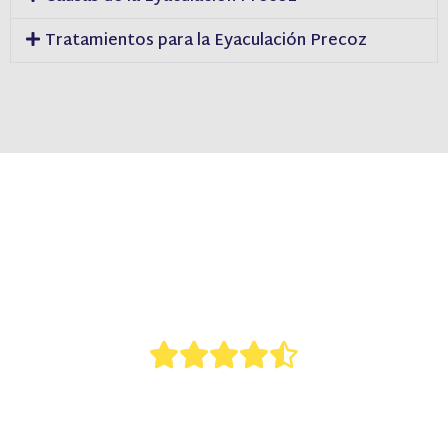
Tratamientos para la Eyaculación Precoz
Resultados de nuestros
tratamientos





4.6 de 5
14 reseñas en total